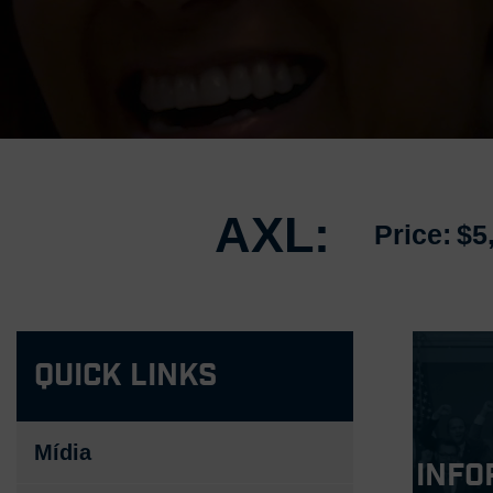
AXL:
Price:
$5
Quick Links
Mídia
Info