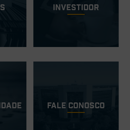
os
investidor
idade
Fale conosco