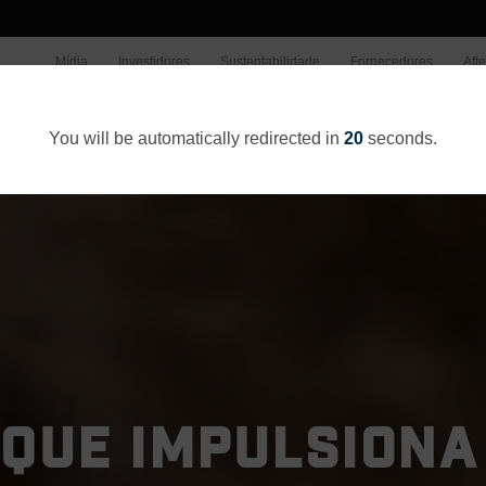
Mídia
Investidores
Sustentabilidade
Fornecedores
Aft
Quem somos
O Que Fazemo
You will be automatically redirected in
20
seconds.
QUE IMPULSIONA