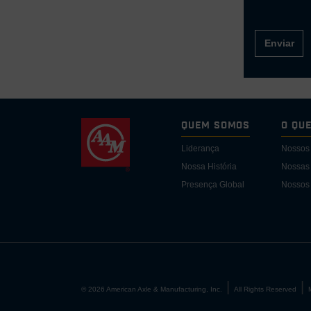
Enviar
Quem somos
O Qu
Liderança
Nossos
Nossa História
Nossas 
Presença Global
Nossos 
©
2026
American Axle & Manufacturing, Inc.
All Rights Reserved