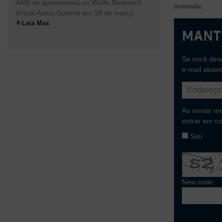
AAM se apresentará no Wolfe Research
anexada.
Virtual Autos Summit em 18 de março
Leia Mas
Mant
Se você dese
e-mail abaix
Ao enviar m
entrar em co
Sim
New code