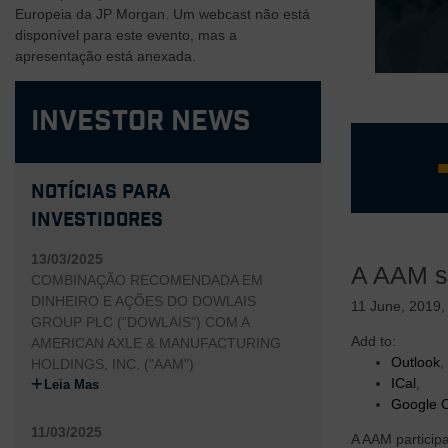
Europeia da JP Morgan. Um webcast não está
disponível para este evento, mas a
apresentação está anexada.
Investor News
Notícias para
Investidores
Equipe d
Negócio 
13/03/2025
A AAM s
Estrutur
COMBINAÇÃO RECOMENDADA EM
Margem d
DINHEIRO E AÇÕES DO DOWLAIS
11 June, 2019
vertical
GROUP PLC ("DOWLAIS") COM A
Add to:
Tecnologi
AMERICAN AXLE & MANUFACTURING
Outlook
,
clientes
HOLDINGS, INC. ("AAM")
ICal
,
Leia Mas
Google 
11/03/2025
A AAM particip