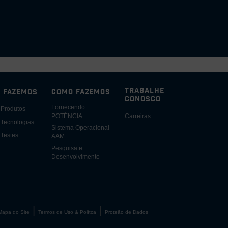
Trabalhe
e Fazemos
Como Fazemos
Conosco
Fornecendo
 Produtos
POTÉNCIA
Carreiras
Tecnologias
Sistema Operacional
Testes
AAM
Pesquisa e
Desenvolvimento
Mapa do Site
Termos de Uso & Polítca
Proteão de Dados