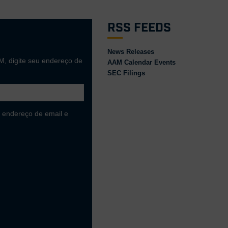
RSS Feeds
News Releases
M, digite seu endereço de
AAM Calendar Events
SEC Filings
 endereço de email e