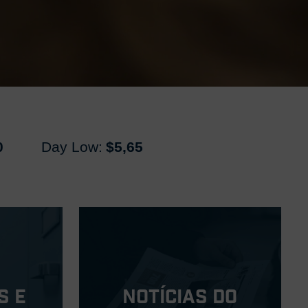
0
Day Low:
$5,65
s e
Notícias do