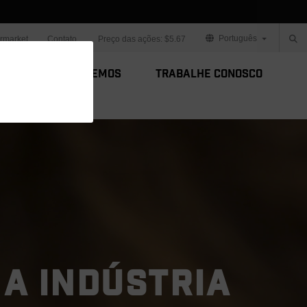
Português
ermarket
Contato
Preço das ações:
$5.67
s
Como Fazemos
Trabalhe Conosco
 A INDÚSTRIA