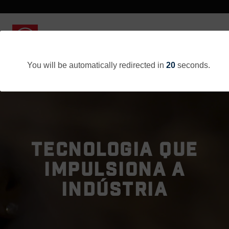
You will be automatically redirected in
20
seconds.
TECNOLOGIA QUE
IMPULSIONA A
INDÚSTRIA