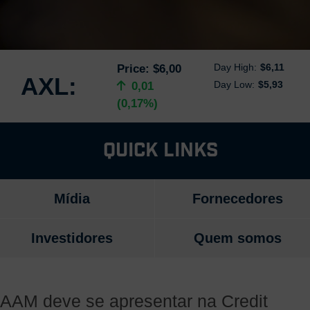
Day High:
$6,11
Price:
$6,00
AXL:
Day Low:
$5,93
0,01
(0,17%)
Quick Links
Mídia
Fornecedores
Investidores
Quem somos
AAM deve se apresentar na Credit