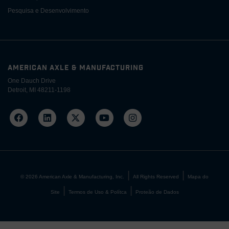
Pesquisa e Desenvolvimento
AMERICAN AXLE & MANUFACTURING
One Dauch Drive
Detroit, MI 48211-1198
©
2026
American Axle & Manufacturing, Inc.
All Rights Reserved
Mapa do
Site
Termos de Uso & Polítca
Proteão de Dados