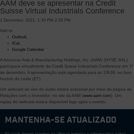
AAM deve se apresentar na Credit
complementado por oportunidades globais de crescimento
Suisse Virtual Industrials Conference
lucrativo
Estrutura de custos flexível e variável com um histórico
1 December, 2021, 1:30 PM-2:30 PM
comprovado de ajustar efetivamente nossos negócios à
demanda atual do mercado
Add to:
Margem de lucro superior e forte rendimento de fluxo de caixa
Outlook
,
livre impulsionado pelo sistema operacional da AAM e o
ICal
,
benefício da integração vertical
Google Calendar
Tecnologias de propulsão de eletrificação altamente
A American Axle & Manufacturing Holdings, Inc. (AAM) (NYSE: AXL)
inovadoras e escaláveis ​​projetadas para acelerar o
participará virtualmente da Credit Suisse Industrials Conference em 1º
crescimento e atender a várias regiões, clientes e segmentos
de dezembro. A apresentação está agendada para as 13h30. no fuso
de veículos
horário do Leste (ET).
Um webcast ao vivo do áudio estará acessível por meio da página de
Relações com o Investidor, no site da AAM (
www.aam.com
). Um
replay do webcast estará disponível logo após o evento.
Mantenha-se atualizado
Se você deseja receber as últimas notícias e informações sobre