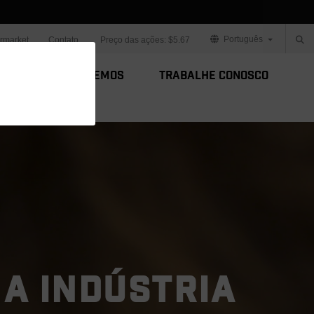
Português
ermarket
Contato
Preço das ações:
$5.67
s
Como Fazemos
Trabalhe Conosco
 A INDÚSTRIA