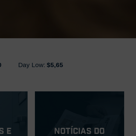
0
Day Low:
$5,65
s e
Notícias do