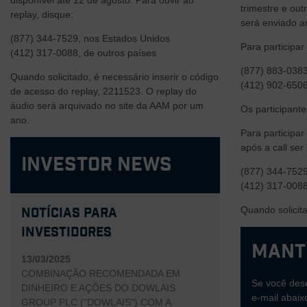
disponível até 12 de agosto. Para ouvir ao
trimestre e ou
replay, disque:
será enviado a
(877) 344-7529, nos Estados Unidos
Para participar 
(412) 317-0088, de outros países
(877) 883-0383
Quando solicitado, é necessário inserir o código
(412) 902-6506
de acesso do replay, 2211523. O replay do
áudio será arquivado no site da AAM por um
Os participant
ano.
Para participa
após a call ser
Investor News
(877) 344-7529
(412) 317-0088
Quando solicit
Notícias para
Investidores
Mant
13/03/2025
COMBINAÇÃO RECOMENDADA EM
Se você dese
DINHEIRO E AÇÕES DO DOWLAIS
e-mail abaix
GROUP PLC ("DOWLAIS") COM A