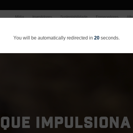
Mídia
Investidores
Sustentabilidade
Fornecedores
Aft
Quem somos
O Que Fazemo
You will be automatically redirected in
20
seconds.
QUE IMPULSIONA