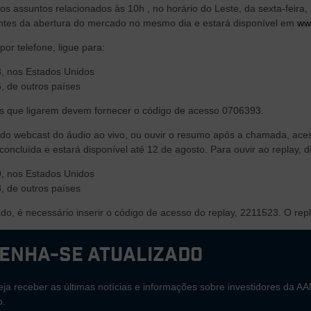
tros assuntos relacionados às 10h , no horário do Leste, da sexta-fei
ntes da abertura do mercado no mesmo dia e estará disponível em
ww
por telefone, ligue para:
, nos Estados Unidos
, de outros países
es que ligarem devem fornecer o código de acesso 0706393.
r do webcast do áudio ao vivo, ou ouvir o resumo após a chamada, ace
 concluída e estará disponível até 12 de agosto. Para ouvir ao replay, d
, nos Estados Unidos
, de outros países
ado, é necessário inserir o código de acesso do replay, 2211523. O re
enha-se atualizado
ja receber as últimas notícias e informações sobre investidores da AA
o.