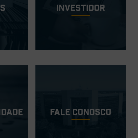
os
investidor
idade
Fale conosco