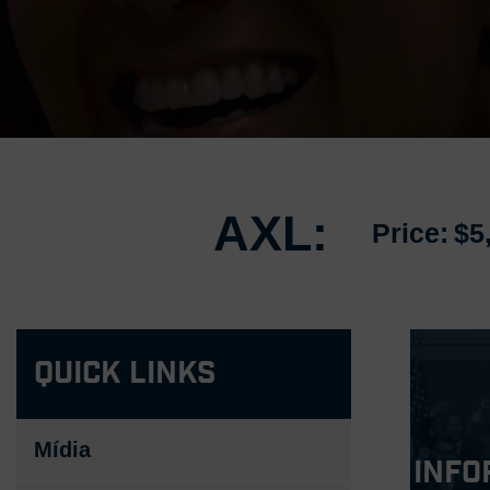
AXL:
Price:
$5
Quick Links
Mídia
Info