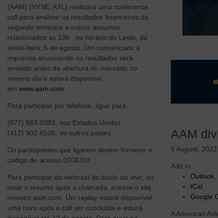
(AAM) (NYSE: AXL) realizará uma conference
call para analisar os resultados financeiros do
segundo trimestre e outros assuntos
relacionados às 10h , no horário do Leste, da
sexta-feira, 5 de agosto. Um comunicado à
imprensa anunciando os resultados será
enviado antes da abertura do mercado no
mesmo dia e estará disponível
em
www.aam.com
.
Para participar por telefone, ligue para:
Equipe d
(877) 883-0383, nos Estados Unidos
Negócio 
AAM divu
(412) 902-6506, de outros países
Estrutur
Margem d
5 August, 2022
Os participantes que ligarem devem fornecer o
vertical
código de acesso 0706393.
Add to:
Tecnologi
Outlook
,
clientes
Para participar do webcast do áudio ao vivo, ou
ICal
,
ouvir o resumo após a chamada, acesse o site
Google 
investor.aam.com. Um replay estará disponível
uma hora após a call ser concluída e estará
A American Axl