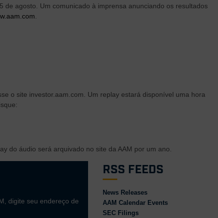
ra, 5 de agosto. Um comunicado à imprensa anunciando os resultados
w.aam.com
.
sse o site investor.aam.com. Um replay estará disponível uma hora
isque:
play do áudio será arquivado no site da AAM por um ano.
RSS Feeds
News Releases
M, digite seu endereço de
AAM Calendar Events
SEC Filings