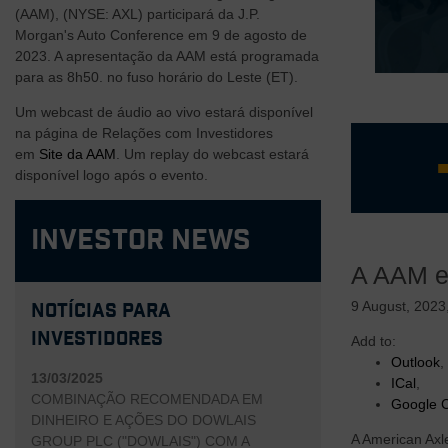
(AAM), (NYSE: AXL) participará da J.P.
Morgan's Auto Conference em 9 de agosto de
2023. A apresentação da AAM está programada
para as 8h50. no fuso horário do Leste (ET).
Um webcast de áudio ao vivo estará disponível
na página de Relações com Investidores
em
Site da AAM
. Um replay do webcast estará
disponível logo após o evento.
Investor News
Equipe d
Negócio 
A AAM es
Estrutur
Margem d
9 August, 2023
Notícias para
vertical
Investidores
Add to:
Tecnologi
Outlook
,
clientes
13/03/2025
ICal
,
COMBINAÇÃO RECOMENDADA EM
Google 
DINHEIRO E AÇÕES DO DOWLAIS
A American Axl
GROUP PLC ("DOWLAIS") COM A