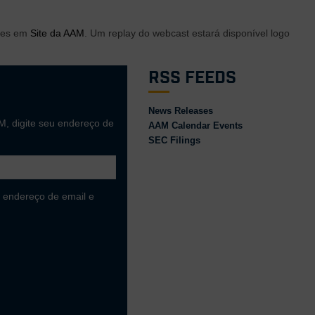
ores em
Site da AAM
. Um replay do webcast estará disponível logo
RSS Feeds
News Releases
M, digite seu endereço de
AAM Calendar Events
SEC Filings
 endereço de email e