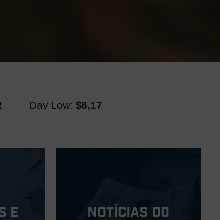
2
Day Low:
$6,17
s e
Notícias do