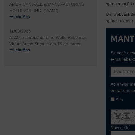
apresentação d
AMERICAN AXLE & MANUFACTURING
HOLDINGS, INC. ("AAM")
Um webcast de 
Leia Mas
após o evento.
11/03/2025
Mant
AAM se apresentará no Wolfe Research
Virtual Autos Summit em 18 de março
Leia Mas
Se você dese
e-mail abaix
Ao enviar m
entrar em co
Sim
New code