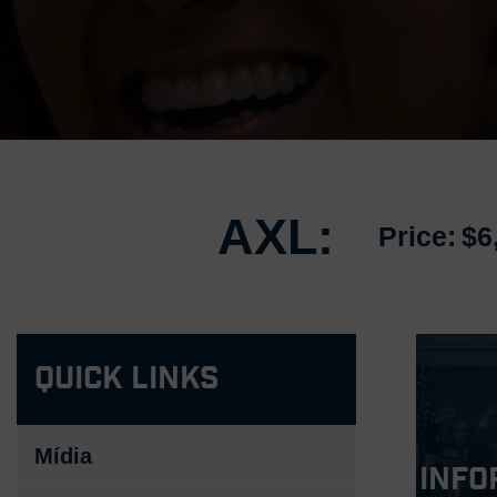
AXL:
Price:
$6
Quick Links
Mídia
Info