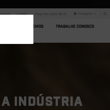
Português
ermarket
Contato
Preço das ações:
$6.35
s
Como Fazemos
Trabalhe Conosco
 A INDÚSTRIA