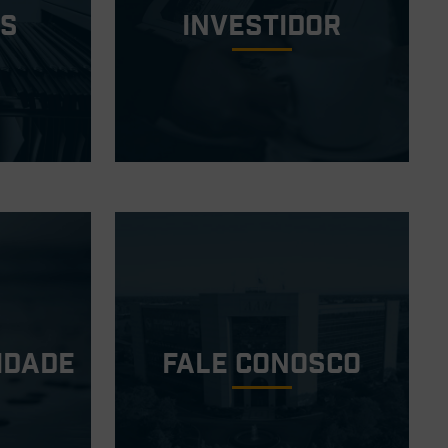
os
investidor
idade
Fale conosco