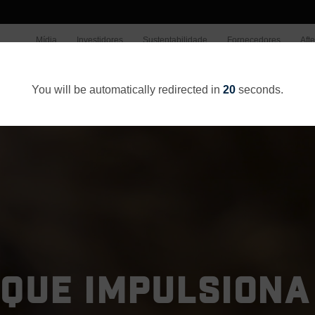
Mídia
Investidores
Sustentabilidade
Fornecedores
Aft
Quem somos
O Que Fazemo
You will be automatically redirected in
20
seconds.
QUE IMPULSIONA