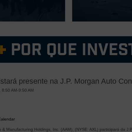
Por que inves
e gestão experiente e comprovada
central forte com foco em produtos de alta demanda, complementado p
tará presente na J.P. Morgan Auto Con
a de custos flexível e variável com um histórico comprovado de ajust
e lucro superior e forte rendimento de fluxo de caixa livre impulsiona
, 8:50 AM-9:50 AM
as de propulsão de eletrificação altamente inovadoras e escaláveis ​​p
 e segmentos de veículos
Calendar
e & Manufacturing Holdings, Inc. (AAM), (NYSE: AXL) participará da J