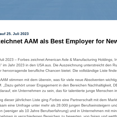
 auf 25. Juli 2023
zeichnet AAM als Best Employer for Ne
uli 2023 – Forbes zeichnet American Axle & Manufacturing Holdings, I
 im Jahr 2023 in den USA aus. Die Auszeichnung unterstreicht den R
r hervorragende berufliche Chancen bietet. Die vollständige Liste finde
 AAM stimmen mit dem überein, was für viele neue Absolventen wichtig 
M. „Dazu gehört unser Engagement in den Bereichen Nachhaltigkeit, 
 darauf, ein Unternehmen zu sein, das für talentierte junge Menschen int
g dieser jährlichen Liste ging
Forbes
eine Partnerschaft mit dem Mark
sam eine Umfrage unter mehr als 28.000 jungen Berufseinsteigern und
n (weniger als 10 Jahre Berufserfahrung) und in Unternehmen mit min
nehmen in verschiedenen Bereichen zu bewerten, von fairen und wettbe