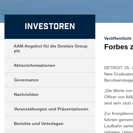
Investoren
Veröffentlicht
Forbes 
AAM-Angebot für die Dowlais Group
plc
Aktieninformationen
DETROIT, 25. J
New Graduates“
Governance
Berufseinsteige
„Die Werte von
Nachrichten
Officer von AA
sind sehr stolz
Veranstaltungen und Präsentationen
Zur Kompilierun
führten gemein
Berichte und Unterlagen
Laufbahn stehe
gebeten, Unter