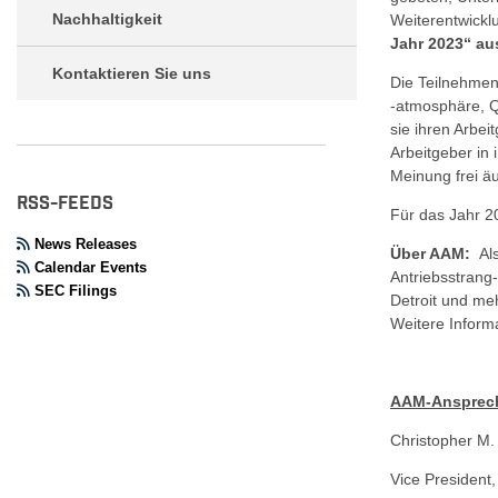
Nachhaltigkeit
Weiterentwickl
Jahr 2023“ au
Kontaktieren Sie uns
Die Teilnehmend
-atmosphäre, Qu
sie ihren Arbe
Arbeitgeber in
Meinung frei ä
RSS-FEEDS
Für das Jahr 2
News Releases
Über AAM:
Al
Calendar Events
Antriebsstrang
SEC Filings
Detroit und me
Weitere Informa
AAM-Ansprech
Christ
Vice Preside