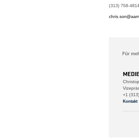
(313)
chris.son@aa
Für meh
MEDI
Christo
Vizeprä
+1 (313
Kontakt