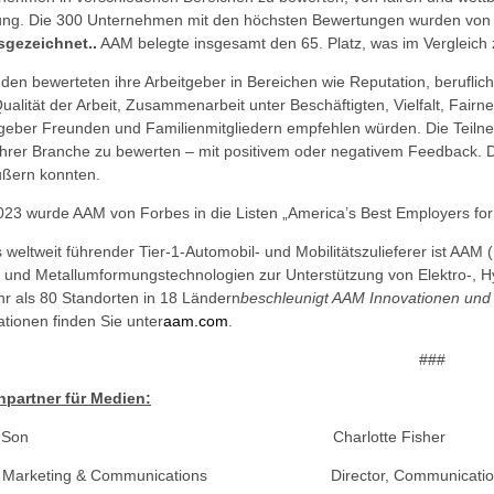
ung. Die 300 Unternehmen mit den höchsten Bewertungen wurden von 
sgezeichnet.
.
AAM belegte insgesamt den 65. Platz,
was im Vergleich z
en bewerteten ihre Arbeitgeber in Bereichen wie Reputation, beruflich
alität der Arbeit, Zusammenarbeit unter Beschäftigten, Vielfalt, Fair
itgeber Freunden und Familienmitgliedern empfehlen würden. Die Tei
 ihrer Branche zu bewerten – mit positivem oder negativem Feedback
ußern konnten.
023 wurde AAM von Forbes in die Listen „America’s Best Employers fo
s weltweit führender Tier-1-Automobil- und Mobilitätszulieferer ist AA
- und Metallumformungstechnologien zur Unterstützung von Elektro-, H
hr als 80 Standorten in 18 Ländern
beschleunigt AAM Innovationen und 
tionen finden Sie unter
aam.com
.
###
partner für Medien:
opher M. Son Charlotte Fisher
nt, Marketing & Communications Director, Communications 