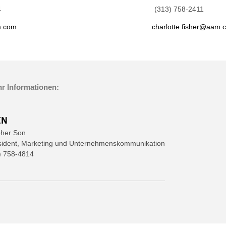
 758-4814 (313) 758-2411
m.com
charlotte.fisher@aam.
r Informationen:
EN
pher Son
sident, Marketing und Unternehmenskommunikation
) 758-4814