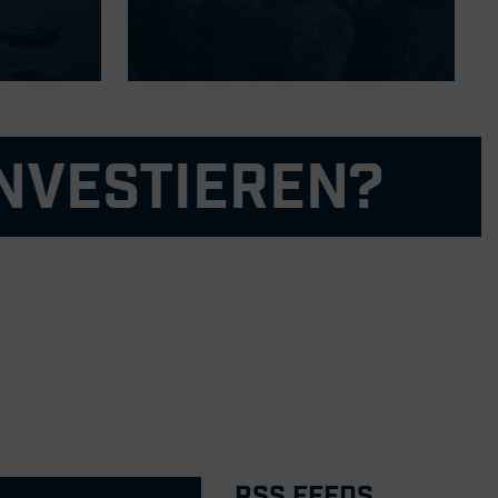
nvestieren?
h globale profitable Wachstumschancen
effektiven Anpassung unseres Geschäfts an die aktuelle
ystem von AAM und den Vorteil der vertikalen Integration
das Wachstum beschleunigen und mehrere Regionen, Kunden und
RSS Feeds