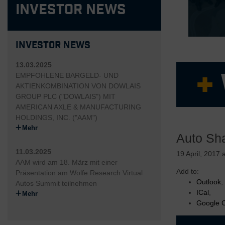
Investor News
Investor News
13.03.2025
EMPFOHLENE BARGELD- UND
AKTIENKOMBINATION VON DOWLAIS
GROUP PLC ("DOWLAIS") MIT
AMERICAN AXLE & MANUFACTURING
HOLDINGS, INC. ("AAM")
Erfahre
Mehr
Starkes 
Auto Sh
Flexible
Marktna
11.03.2025
19 April, 2017 
Überlege
AAM wird am 18. März mit einer
Add to:
Hochinno
Präsentation am Wolfe Research Virtual
Outlook
,
Fahrzeu
Autos Summit teilnehmen
ICal
,
Mehr
Google 