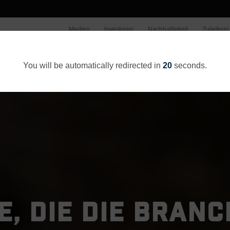
Medien
Investoren
Nachhaltigkeit
Zulieferer
Wer wir sind
Unsere Arbeit
You will be automatically redirected in
20
seconds.
, DIE DIE BRAN