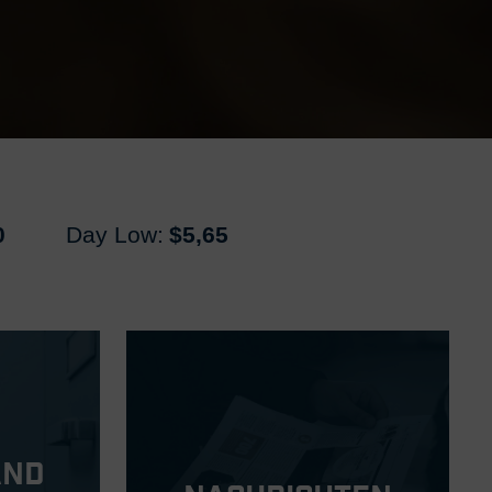
0
Day Low:
$5,65
and