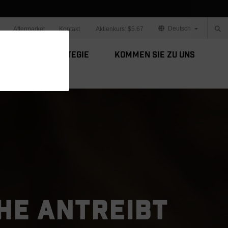
Deutsch
Aftermarket
Kontakt
Aktienkurs:
$5.67
Unsere Strategie
Kommen Sie zu uns
CHE ANTREIBT