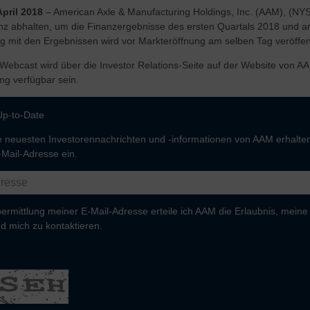
pril 2018
– American Axle & Manufacturing Holdings, Inc. (AAM), (NYS
enz abhalten, um die Finanzergebnisse des ersten Quartals 2018 un
g mit den Ergebnissen wird vor Markteröffnung am selben Tag veröffentl
-Webcast wird über die Investor Relations-Seite auf der Website von A
ng verfügbar sein.
Up-to-Date
 neuesten Investorennachrichten und -informationen von AAM erhalten
-Mail-Adresse ein.
ermittlung meiner E-Mail-Adresse erteile ich AAM die Erlaubnis, meine
d mich zu kontaktieren.