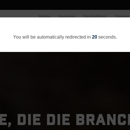
Medien
Investoren
Nachhaltigkeit
Zulieferer
Wer wir sind
Unsere Arbeit
You will be automatically redirected in
20
seconds.
, DIE DIE BRAN