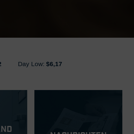
2
Day Low:
$6,17
and