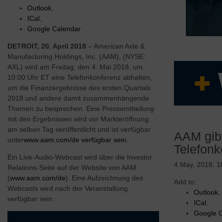
Outlook
,
ICal
,
Google Calendar
DETROIT, 20. April 2018
– American Axle &
Manufacturing Holdings, Inc. (AAM), (NYSE:
AXL) wird am Freitag, den 4. Mai 2018, um
10:00 Uhr ET eine Telefonkonferenz abhalten,
um die Finanzergebnisse des ersten Quartals
2018 und andere damit zusammenhängende
Themen zu besprechen. Eine Pressemitteilung
Erfahre
mit den Ergebnissen wird vor Markteröffnung
Starkes 
am selben Tag veröffentlicht und ist verfügbar
AAM gibt
Flexible
unter
www.aam.com/de verfügbar sein.
.
Telefonk
Marktna
Ein Live-Audio-Webcast wird über die Investor
Überlege
4 May, 2018, 
Relations-Seite auf der Website von AAM
Hochinno
(
www.aam.com/de
). Eine Aufzeichnung des
Fahrzeu
Add to:
Webcasts wird nach der Veranstaltung
Outlook
,
verfügbar sein.
ICal
,
Google 