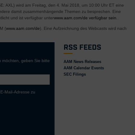
E: AXL) wird am Freitag, den 4. Mai 2018, um 10:00 Uhr ET eine
d andere damit zusammenhängende Themen zu besprechen. Eine
icht und ist verfügbar unter
www.aam.com/de verfügbar sein.
.
AM (
www.aam.com/de
). Eine Aufzeichnung des Webcasts wird nach
RSS Feeds
 möchten, geben Sie bitte
AAM News Releases
AAM Calendar Events
SEC Filings
 E-Mail-Adresse zu