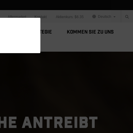
Deutsch
Aftermarket
Kontakt
Aktienkurs:
$6.35
Unsere Strategie
Kommen Sie zu uns
CHE ANTREIBT