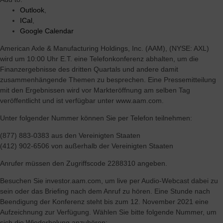
durch das Betriebssystem von AAM und den Vorteil der
Outlook
,
vertikalen Integration
ICal
,
Hochinnovative und skalierbare Elektrifizierungs-
Google Calendar
Antriebstechnologien, die das Wachstum beschleunigen und
American Axle & Manufacturing Holdings, Inc. (AAM), (NYSE: AXL)
mehrere Regionen, Kunden und Fahrzeugsegmente bedienen
wird um 10:00 Uhr E.T. eine Telefonkonferenz abhalten, um die
Finanzergebnisse des dritten Quartals und andere damit
zusammenhängende Themen zu besprechen. Eine Pressemitteilung
mit den Ergebnissen wird vor Markteröffnung am selben Tag
veröffentlicht und ist verfügbar unter www.aam.com.
Unter folgender Nummer können Sie per Telefon teilnehmen:
(877) 883-0383 aus den Vereinigten Staaten
(412) 902-6506 von außerhalb der Vereinigten Staaten
Anrufer müssen den Zugriffscode 2288310 angeben.
Besuchen Sie investor.aam.com, um live per Audio-Webcast dabei zu
sein oder das Briefing nach dem Anruf zu hören. Eine Stunde nach
Beendigung der Konferenz steht bis zum 12. November 2021 eine
Aufzeichnung zur Verfügung. Wählen Sie bitte folgende Nummer, um
sich die Wiederholung anzuhören: