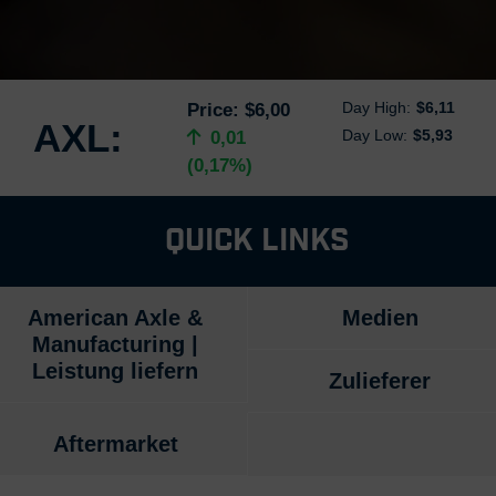
Day High:
$6,11
Price:
$6,00
AXL:
Day Low:
$5,93
0,01
(0,17%)
Quick Links
American Axle &
Medien
Manufacturing |
Leistung liefern
Zulieferer
Aftermarket