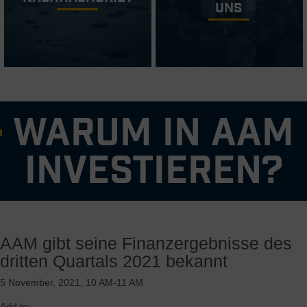
Uns
Warum in AAM
investieren?
Erfahrenes und bewährtes Managementteam
Starkes Kerngeschäft mit Fokus auf stark nachgefragte
AAM gibt seine Finanzergebnisse des
Produkte, ergänzt durch globale profitable Wachstumschancen
dritten Quartals 2021 bekannt
Flexible und variable Kostenstruktur mit nachgewiesener
Erfolgsbilanz bei der effektiven Anpassung unseres Geschäfts
5 November, 2021, 10 AM-11 AM
an die aktuelle Marktnachfrage
Überlegene Gewinnmarge und starke freie Cashflow-Rendite
Add to: