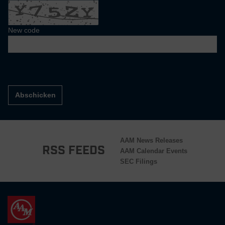
New code
Abschicken
AAM News Releases
RSS Feeds
AAM Calendar Events
SEC Filings