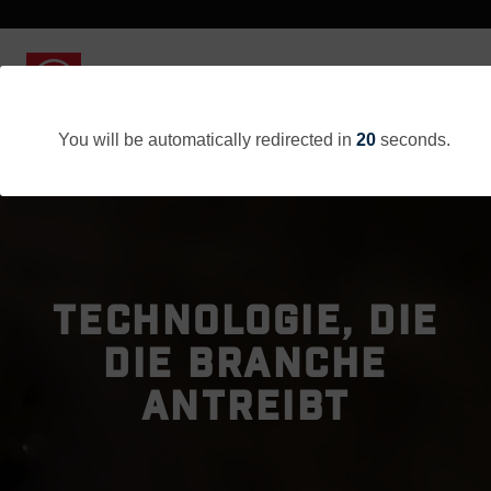
You will be automatically redirected in
20
seconds.
TECHNOLOGIE, DIE
DIE BRANCHE
ANTREIBT