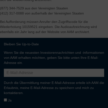
(877) 344-7529 aus den Vereinigten Staaten
(412) 317-0088 von außerhalb der Vereinigten Staaten
Bei Aufforderung müssen Anrufer den Zugriffscode für die
Wiederholung 10159521 eingeben. Die Audioaufzeichnung wird
ebenfalls ein Jahr lang auf der Website von AAM archiviert.
Bleiben Sie Up-to-Date
Wenn Sie die neuesten Investorennachrichten und -informationen
von AAM erhalten möchten, geben Sie bitte unten Ihre E-Mail-
Adresse ein.
Durch die Übermittlung meiner E-Mail-Adresse erteile ich AAM die
Erlaubnis, meine E-Mail-Adresse zu speichern und mich zu
kontaktieren.
Ja