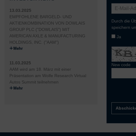
13.03.2025
EMPFOHLENE BARGELD- UND
Durch die Üb
AKTIENKOMBINATION VON DOWLAIS
speichern un
GROUP PLC ("DOWLAIS") MIT
AMERICAN AXLE & MANUFACTURING
Ja
HOLDINGS, INC. ("AAM")
Mehr
11.03.2025
New code
AAM wird am 18. März mit einer
Präsentation am Wolfe Research Virtual
Autos Summit teilnehmen
Mehr
Abschick