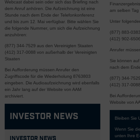
Webcast dabei sein oder sich das Briefing nach
Finanzergebnis
dem Anruf anhören. Die Aufzeichnung ist eine
am selben Tag v
Stunde nach dem Ende der Telefonkonferenz
Unter folgende
und bis zum 12. Mai verfügbar. Bitte wählen Sie
die folgende Nummer, um sich die Aufzeichnung
(877) 883-0383
anzuhören:
(412) 902-6506
(877) 344-7529 aus den Vereinigten Staaten
Anrufer müsse
(412) 317-0088 von außerhalb der Vereinigten
Staaten
Sie können auf
nach dem Ende 
Bei Aufforderung müssen Anrufer den
Zugriffscode für die Wiederholung 8763803
(877) 344-7529
eingeben. Die Audioaufzeichnung wird ebenfalls
(412) 317-0088
ein Jahr lang auf der Website von AAM
Bei Aufforderu
archiviert.
Website von AA
Investor News
Bleiben Sie 
Wenn Sie die
unten Ihre E
Investor News