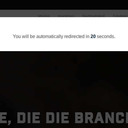
Medien
Investoren
Nachhaltigkeit
Zulieferer
Wer wir sind
Unsere Arbeit
You will be automatically redirected in
20
seconds.
, DIE DIE BRAN