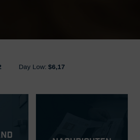
2
Day Low:
$6,17
and