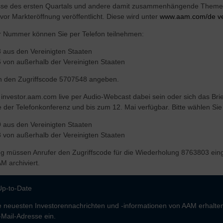
se des ersten Quartals und andere damit zusammenhängende Themen 
or Markteröffnung veröffentlicht. Diese wird unter
www.aam.com/de ver
r Nummer können Sie per Telefon teilnehmen:
 aus den Vereinigten Staaten
 von außerhalb der Vereinigten Staaten
n den Zugriffscode 5707548 angeben.
 investor.aam.com live per Audio-Webcast dabei sein oder sich das Bri
der Telefonkonferenz und bis zum 12. Mai verfügbar. Bitte wählen Si
 aus den Vereinigten Staaten
 von außerhalb der Vereinigten Staaten
ng müssen Anrufer den Zugriffscode für die Wiederholung 8763803 eing
M archiviert.
Up-to-Date
 neuesten Investorennachrichten und -informationen von AAM erhalten
-Mail-Adresse ein.