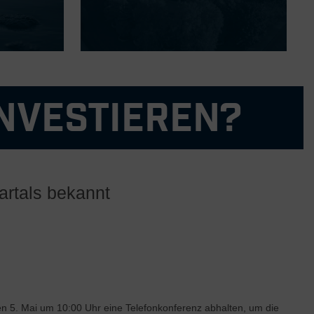
nvestieren?
h globale profitable Wachstumschancen
artals bekannt
effektiven Anpassung unseres Geschäfts an die aktuelle
ystem von AAM und den Vorteil der vertikalen Integration
das Wachstum beschleunigen und mehrere Regionen, Kunden und
en 5. Mai um 10:00 Uhr eine Telefonkonferenz abhalten, um die