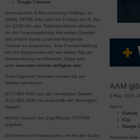
Google Calendar
American Axle & Manufacturing Holdings, Inc.
(AAM), (NYSE: AXL) wird am Freitag, den 5. Mai
um 10:00 Uhr eine Telefonkonferenz abhalten,
um die Finanzergebnisse des ersten Quartals
und andere damit zusammenhängende
Themen zu besprechen. Eine Pressemitteilung
mit den Ergebnissen wird am selben Tag vor
Markteröffnung veröffentlicht. Diese wird
unter
www.aam.com/de verfügbar sein.
.
Erfahre
Unter folgender Nummer können Sie per
Starkes 
Telefon teilnehmen:
AAM gibt
Flexible
(877) 883-0383 aus den Vereinigten Staaten
Marktna
5 May, 2023, 
(412) 902-6506 von außerhalb der Vereinigten
Überlege
Add to:
Staaten
Hochinno
Outlook
,
Fahrzeu
Anrufer müssen den Zugriffscode 5707548
ICal
,
angeben.
Google 
Sie können auf investor.aam.com live per Audio-
American Axle 