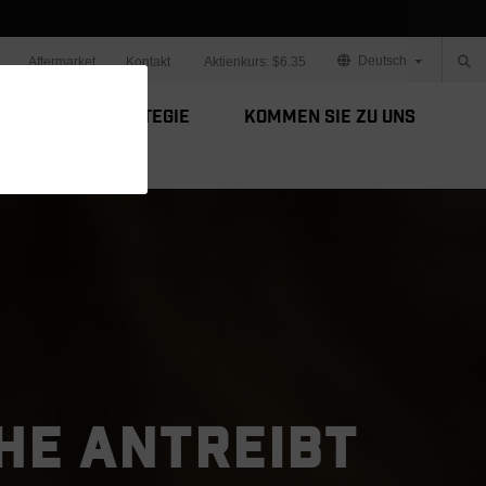
Deutsch
Aftermarket
Kontakt
Aktienkurs:
$6.35
Unsere Strategie
Kommen Sie zu uns
CHE ANTREIBT