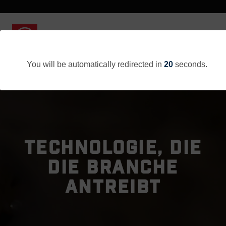
You will be automatically redirected in
20
seconds.
TECHNOLOGIE, DIE
DIE BRANCHE
ANTREIBT