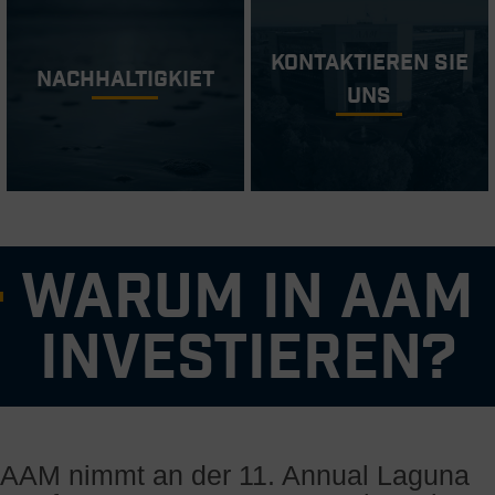
Kontaktieren Sie
Nachhaltigkiet
Uns
Warum in AAM
investieren?
Erfahrenes und bewährtes Managementteam
Starkes Kerngeschäft mit Fokus auf stark nachgefragte
AAM nimmt an der 11. Annual Laguna
Produkte, ergänzt durch globale profitable Wachstumschancen