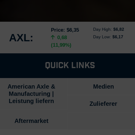
Day High:
$6,82
Price:
$6,35
AXL:
Day Low:
$6,17
0,68
(11,99%)
Quick Links
American Axle &
Medien
Manufacturing |
Leistung liefern
Zulieferer
Aftermarket