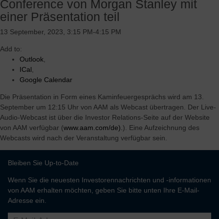
Conference von Morgan Stanley mit
Flexible und variable Kostenstruktur mit nachgewiesener
Erfolgsbilanz bei der effektiven Anpassung unseres Geschäfts
einer Präsentation teil
an die aktuelle Marktnachfrage
13 September, 2023, 3:15 PM-4:15 PM
Überlegene Gewinnmarge und starke freie Cashflow-Rendite
durch das Betriebssystem von AAM und den Vorteil der
Add to:
vertikalen Integration
Outlook
,
Hochinnovative und skalierbare Elektrifizierungs-
ICal
,
Antriebstechnologien, die das Wachstum beschleunigen und
Google Calendar
mehrere Regionen, Kunden und Fahrzeugsegmente bedienen
Die Präsentation in Form eines Kaminfeuergesprächs wird am 13.
September um 12:15 Uhr von AAM als Webcast übertragen. Der Live-
Audio-Webcast ist über die Investor Relations-Seite auf der Website
von AAM verfügbar (
www.aam.com/de).
). Eine Aufzeichnung des
Webcasts wird nach der Veranstaltung verfügbar sein.
Bleiben Sie Up-to-Date
Wenn Sie die neuesten Investorennachrichten und -informationen
von AAM erhalten möchten, geben Sie bitte unten Ihre E-Mail-
Adresse ein.