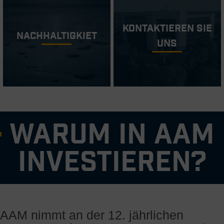
Kontaktieren Sie
Nachhaltigkiet
Uns
Warum in AAM
investieren?
Erfahrenes und bewährtes Managementteam
Starkes Kerngeschäft mit Fokus auf stark nachgefragte
AAM nimmt an der 12. jährlichen
Produkte, ergänzt durch globale profitable Wachstumschancen