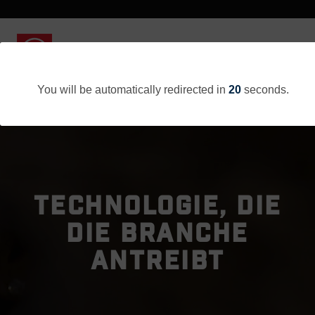
You will be automatically redirected in
20
seconds.
TECHNOLOGIE, DIE
DIE BRANCHE
ANTREIBT