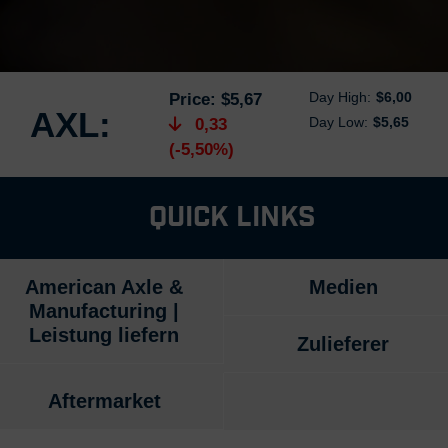
Day High:
$6,00
Price:
$5,67
AXL:
Day Low:
$5,65
0,33
(-5,50%)
Quick Links
American Axle &
Medien
Manufacturing |
Leistung liefern
Zulieferer
Aftermarket