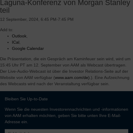
Laguna-Konferenz von Morgan Stanley
Flexible und variable Kostenstruktur mit nachgewiesener
Erfolgsbilanz bei der effektiven Anpassung unseres Geschäfts
teil
an die aktuelle Marktnachfrage
12 September, 2024, 6:45 PM-7:45 PM
Überlegene Gewinnmarge und starke freie Cashflow-Rendite
durch das Betriebssystem von AAM und den Vorteil der
Add to:
vertikalen Integration
Outlook
,
Hochinnovative und skalierbare Elektrifizierungs-
ICal
,
Antriebstechnologien, die das Wachstum beschleunigen und
Google Calendar
mehrere Regionen, Kunden und Fahrzeugsegmente bedienen
Die Präsentation, die ein Gespräch am Kaminfeuer sein wird, wird um
15:45 Uhr PT am 12. September von AAM als Webcast übertragen.
Der Live-Audio-Webcast ist über die Investor Relations-Seite auf der
Website von AAM verfügbar (
www.aam.com/de).
). Eine Aufzeichnung
des Webcasts wird nach der Veranstaltung verfügbar sein.
Bleiben Sie Up-to-Date
Wenn Sie die neuesten Investorennachrichten und -informationen
von AAM erhalten möchten, geben Sie bitte unten Ihre E-Mail-
Adresse ein.